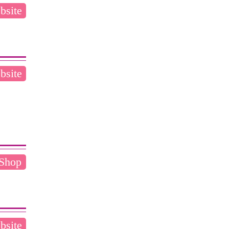
bsite
bsite
 Shop
bsite