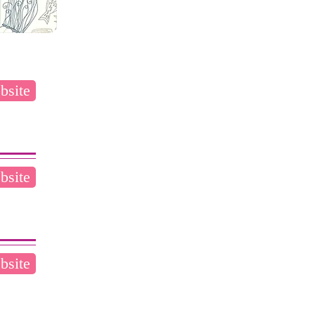
bsite
bsite
bsite