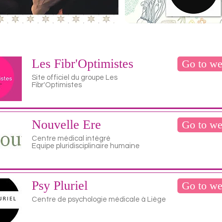
Les Fibr'Optimistes
Go to we
Site officiel du groupe Les
Fibr'Optimistes
Nouvelle Ere
Go to we
Centre médical intégré
Equipe pluridisciplinaire humaine
Psy Pluriel
Go to we
Centre de psychologie médicale à Liège