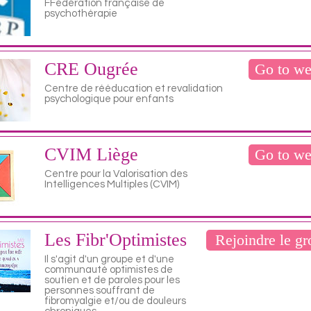
FFédération française de
psychothérapie
CRE Ougrée
Go to we
Centre de rééducation et revalidation
psychologique pour enfants
CVIM Liège
Go to we
Centre pour la Valorisation des
Intelligences Multiples (CVIM)
Les Fibr'Optimistes
Rejoindre le g
Il s'agit d'un groupe et d'une
communauté optimistes de
soutien et de paroles pour les
personnes souffrant de
fibromyalgie et/ou de douleurs