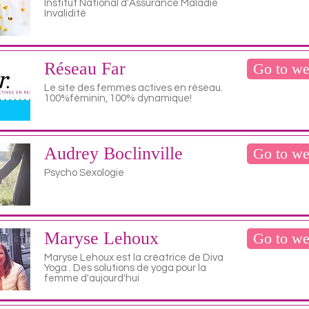
Institut National d'Assurance Maladie
Invalidité
Réseau Far
Go to we
Le site des femmes actives en réseau.
100%féminin, 100% dynamique!
Audrey Boclinville
Go to we
Psycho Sexologie
Maryse Lehoux
Go to we
Maryse Lehoux est la créatrice de Diva
Yoga . Des solutions de yoga pour la
femme d'aujourd'hui