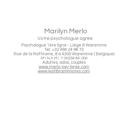
Marilyn Merlo
Votre psychologue agrée
Psychologue 1ère ligne - Liège & Waremme
Tel: +32 484 24 96 72
Rue de la Raffinerie, 8 à 4300 Waremme ( Belgique)
N°
I.N.A.M.I.
7-00256-84-000
Adultes, ados, couples
www.merlo-psy-liege.com
www.lesfibroptimistes.com