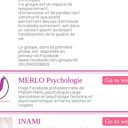
chroniques.
Ce groupe est un espace de
ressourcement,
d'information et de paroles tant
constructif que positif
permettant dès lors d'entrevoir
la maladie autrement, soit dans
un versant positif autorisant
l'amélioration de la qualité de
vie.
Le groupe, dans sa première
phase, est disponible en
primeur via Facebook
(www.facebook.com/groups/93
2912540209830)
MERLO Psychologie
Go to we
Page Facebook professionnelle de
Marilyn Merlo, psychologue Liège
spécialisée en psychologie féminine et
psychosomatique; enfants, adultes et
couples
INAMI
Go to we