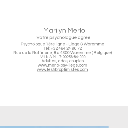
Marilyn Merlo
Votre psychologue agrée
Psychologue 1ère ligne - Liège & Waremme
Tel: +32 484 24 96 72
Rue de la Raffinerie, 8 à 4300 Waremme ( Belgique)
N°
I.N.A.M.I.
7-00256-84-000
Adultes, ados, couples
www.merlo-psy-liege.com
www.lesfibroptimistes.com