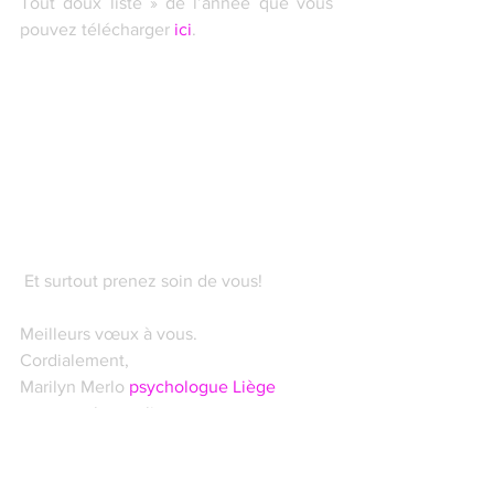
Tout doux liste » de l’année que vous 
pouvez télécharger 
ici
.
 Et surtout prenez soin de vous!
Meilleurs vœux à vous.
Cordialement,
Marilyn Merlo 
psychologue Liège
www.merlo-psy-liege.com
#2018
#résolutions
#newyear
#psychologueliege
#psychologueliège