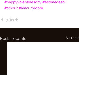
#happyvalentinesday
#estimedesoi
#amour
#amourpropre
Voir tout
Posts récents