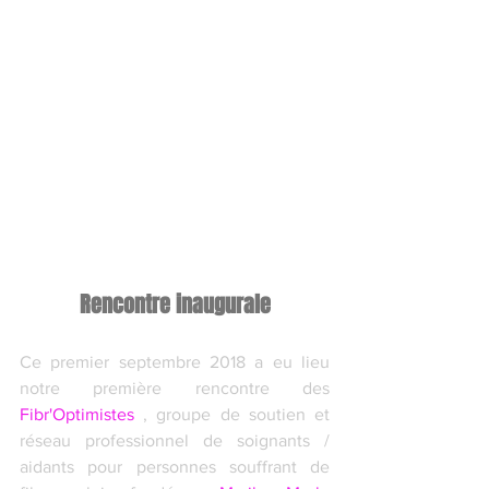
Rencontre inaugurale
Ce premier septembre 2018 a eu lieu 
notre première rencontre des 
Fibr'Optimistes
 , groupe de soutien et 
réseau professionnel de soignants / 
aidants pour personnes souffrant de 