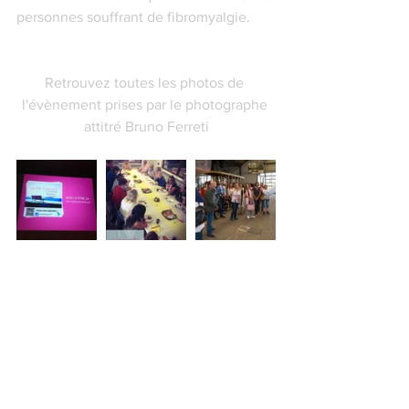
personnes souffrant de fibromyalgie.
Retrouvez toutes les photos de 
l'évènement prises par le photographe 
attitré Bruno Ferreti