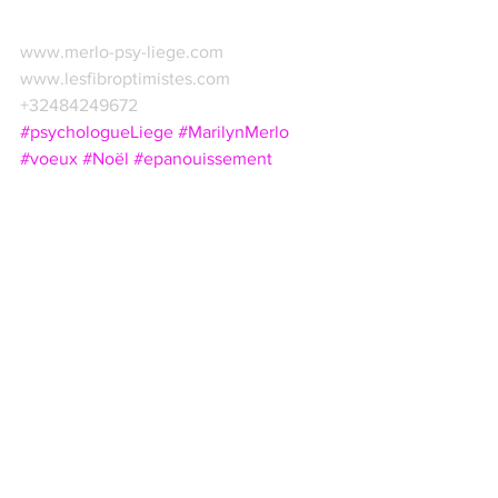
www.merlo-psy-liege.com
www.lesfibroptimistes.com
+32484249672
#psychologueLiege
#MarilynMerlo
#voeux
#Noël
#epanouissement
#happynewyear
Voir tout
Posts récents